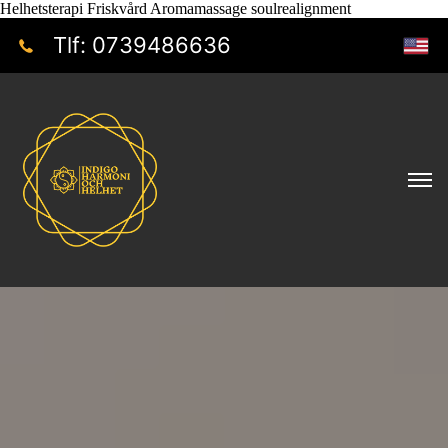
Helhetsterapi Friskvård Aromamassage soulrealignment
Tlf: 0739486636