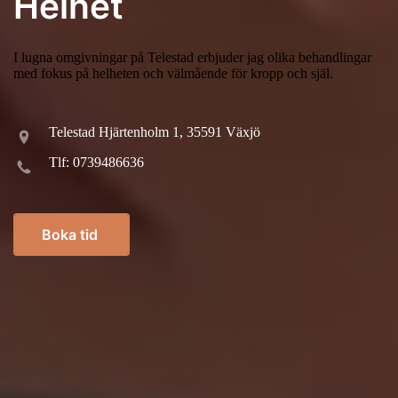
Helhet
I lugna omgivningar på Telestad erbjuder jag olika behandlingar
med fokus på helheten och välmående för kropp och själ.
Telestad Hjärtenholm 1, 35591 Växjö
Tlf: 0739486636
Boka tid